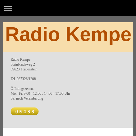
Radio Kempe
Radio Kempe
Steinbruchweg 2
09623 Frauenstein
Tel. 037326/1208
Öffnungszeiten:
Mo.- Fr. 9:00 - 12:00 , 14:00 - 17:00 Uhr
Sa. nach Vereinbarung